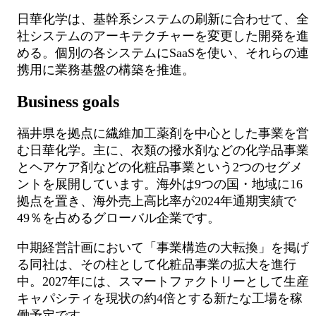
日華化学は、基幹系システムの刷新に合わせて、全
社システムのアーキテクチャーを変更した開発を進
める。個別の各システムにSaaSを使い、それらの連
携用に業務基盤の構築を推進。
Business goals
福井県を拠点に繊維加工薬剤を中心とした事業を営
む日華化学。主に、衣類の撥水剤などの化学品事業
とヘアケア剤などの化粧品事業という2つのセグメ
ントを展開しています。海外は9つの国・地域に16
拠点を置き、海外売上高比率が2024年通期実績で
49％を占めるグローバル企業です。
中期経営計画において「事業構造の大転換」を掲げ
る同社は、その柱として化粧品事業の拡大を進行
中。2027年には、スマートファクトリーとして生産
キャパシティを現状の約4倍とする新たな工場を稼
働予定です。