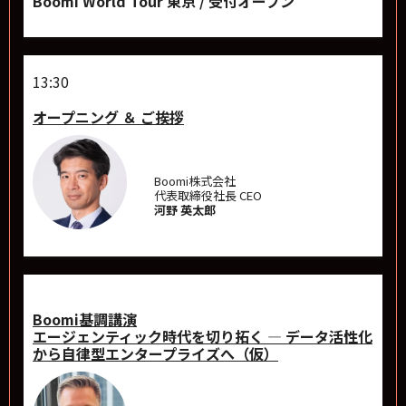
Boomi World Tour 東京 / 受付オープン
13:30
オープニング ＆ ご挨拶
Boomi株式会社
代表取締役社長 CEO
河野 英太郎
Boomi基調講演
エージェンティック時代を切り拓く ― データ活性化
から自律型エンタープライズへ（仮）