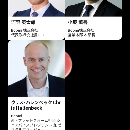
河野 英太郎
小坂 慎吾
Boomi 株式会社
Boomi株式会社
代表取締役社長 CEO
営業本部 本部長
クリス・ハレンベック Chr
is Hallenbeck
Boomi
AI・プラットフォーム担当 シ
ニアバイスプレジデント 兼 ゼ
ネラルマネージャー