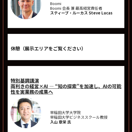
Boomi
Boomi 会長 兼 最高経営責任者
スティーブ・ルーカス Steve Lucas
休憩（展示エリアをご覧ください）
特別基調講演
両利きの経営×AI ― “知の探索”を加速し、AIの可能
性を実業務の成果へ
早稲田大学大学院
早稲田大学ビジネススクール教授
入山 章栄 氏