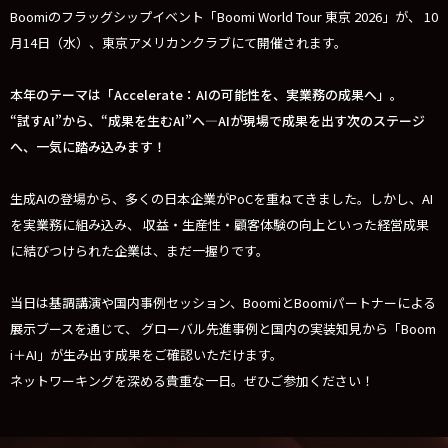
Boomiのフラッグシップイベント「Boomi World Tour 東京 2026」が、
10
月14日（水）、東京アメリカンクラブにて開催されます。
本年のテーマは「Accelerate：AIの可能性を、実業務の成果へ」。
“試すAI”から、“成果を生むAI”へ—AIが現場で成果を出す次のステージ
へ、一気に踏み込みます！
生成AIの登場から、多くの日本企業がPoCを重ねてきました。しかし、AI
を実業務に組み込み、
収益・生産性・顧客体験の向上といった経営成果
に結びつけられた企業は、まだ一握りです。
当日は基調講演や国内事例セッション、BoomiとBoomiパートナーによる
展示ブースを通じて、
グローバル先進事例と国内の実装知見から「Boom
i＋AI」が生み出す成果をご確認いただけます。
ネットワーキングを深める貴重な一日。ぜひご参加ください！