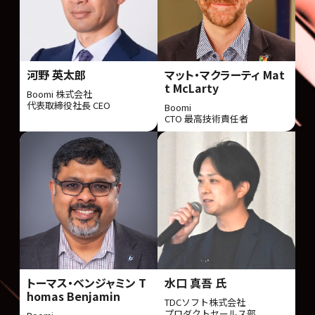
河野 英太郎
マット・マクラーティ Mat
t McLarty
Boomi 株式会社
代表取締役社長 CEO
Boomi
CTO 最高技術責任者
トーマス・ベンジャミン T
水口 真吾 氏
homas Benjamin
TDCソフト株式会社
プロダクトセールス部