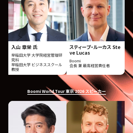
入山 章栄 氏
スティーブ・ルーカス Ste
ve Lucas
早稲田大学 大学院経営管理研
究科
Boomi
早稲田大学 ビジネススクール
会長 兼 最高経営責任者
教授
Boomi World Tour 東京 2026 スピーカー