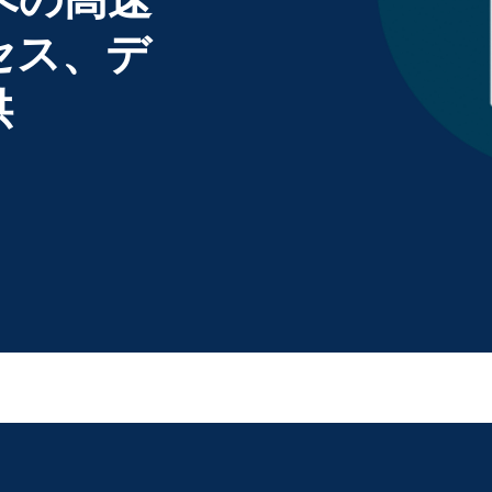
セス、デ
供