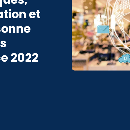
ion et
rsonne
es
ce 2022