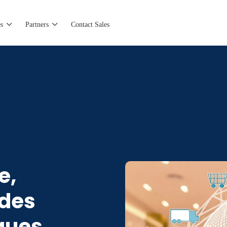
s
Partners
Contact Sales
e,
 des
ques,