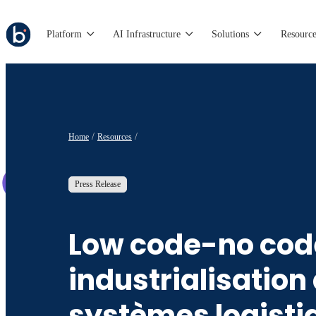
Platform
AI Infrastructure
Solutions
Resource
Home
Resources
Press Release
Low code-no cod
industrialisation
systèmes logisti