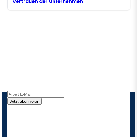
Vertrauen der Unternehmen
Bleiben Sie in Kontakt mit
Boomi
Erhalten Sie die neuesten Erkenntnisse,
Produktaktualisierungen, Nachrichten und mehr
direkt in Ihren Posteingang.
Jetzt abonnieren
Durch die Angabe meiner Kontaktdaten ermächtige
ich Boomi , mich gelegentlich über Produkte und
Lösungen zu informieren. Ich weiß, dass ich mich
jederzeit abmelden kann und dass meine Daten