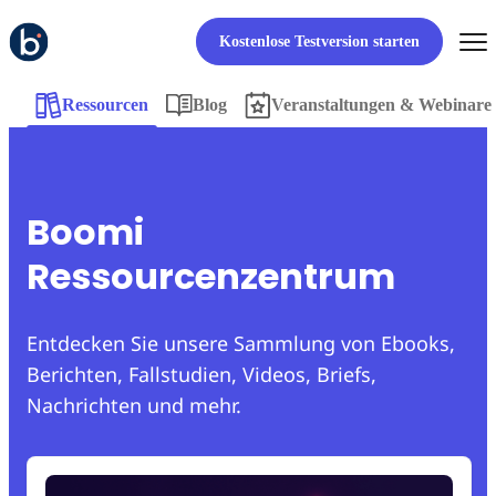
Kostenlose Testversion starten
Ressourcen
Blog
Veranstaltungen & Webinare
Boomi
Ressourcenzentrum
Entdecken Sie unsere Sammlung von Ebooks,
Berichten, Fallstudien, Videos, Briefs,
Nachrichten und mehr.