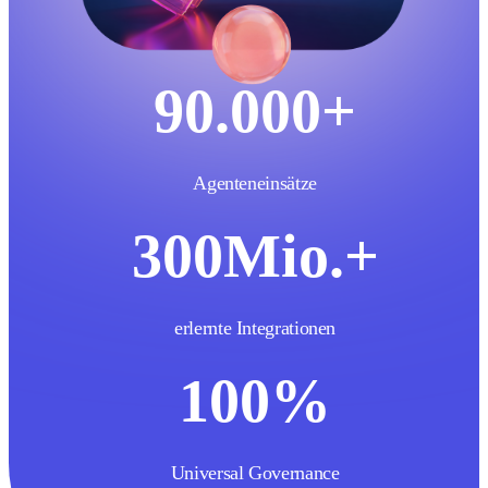
90
.000+
Agenteneinsätze
300
Mio.+
erlernte Integrationen
100
%
Universal Governance