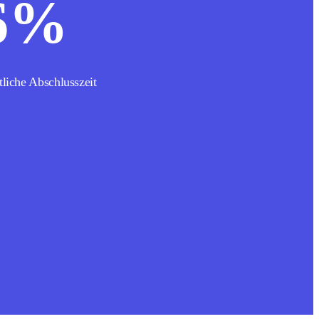
6
%
liche Abschlusszeit