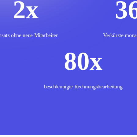
2
x
3
satz ohne neue Mitarbeiter
Verkürzte monat
80
x
beschleunigte Rechnungsbearbeitung