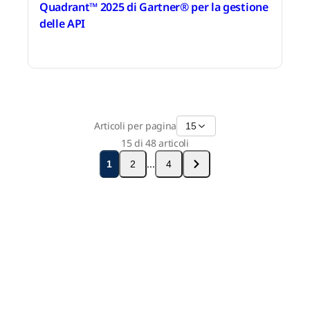
Quadrant™ 2025 di Gartner® per la gestione
delle API
13 ottobre 2025
Articoli per pagina
15
15 di 48 articoli
...
1
2
4
Rimani in contatto con
Boomi