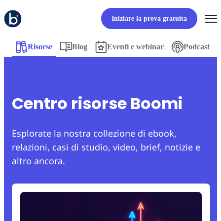
Iniziare la prova gratuita
Risorse
Blog
Eventi e webinar
Podcast
Centro risorse Boomi
Esplorate la nostra collezione di ebook,
relazioni, casi di studio, video, brief, notizie e
altro ancora.