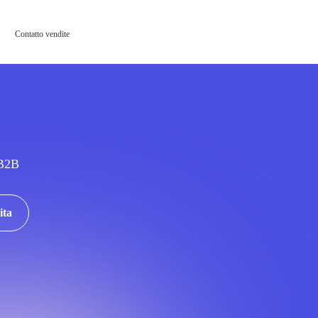
Contatto vendite
 B2B
ita