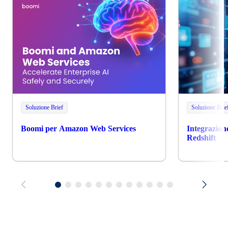
Soluzione Brief
Soluzione Brie
Boomi per Amazon Web Services
Integrazion
Redshift