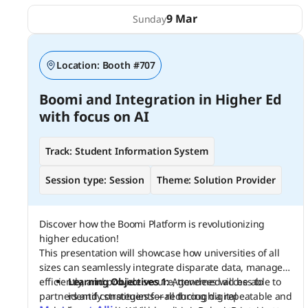
9 Mar
Sunday
Location:
Booth #707
Boomi and Integration in Higher Ed
with focus on AI
Track:
Student Information System
Session type:
Session
Theme:
Solution Provider
Discover how the Boomi Platform is revolutionizing
higher education!
This presentation will showcase how universities of all
sizes can seamlessly integrate disparate data, manage it
efficiently, and provide secure, governed access to
Learning Objectives 1:
Attendees will be able to
partners and constituents—all through a repeatable and
identify strategies for reducing digital