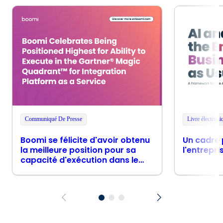
Communiqué De Presse
Livre électroni
Boomi se félicite d'avoir obtenu
Un cadre 
la meilleure position pour sa
l'entrepri
capacité d'exécution dans le
Magic Quadrant™ de Gartner®
pour les plateformes
d'intégration en tant que
service.