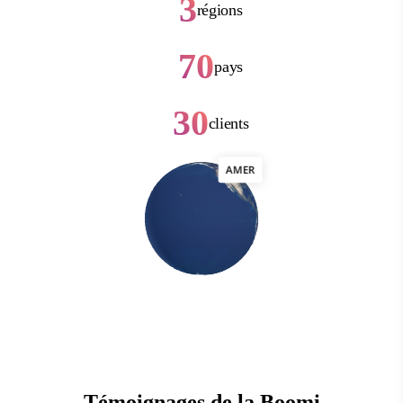
3
régions
70
pays
30
clients
AMER
Témoignages de la Boomi