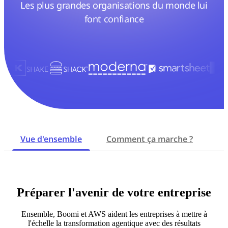
Les plus grandes organisations du monde lui
font confiance
Vue d'ensemble
Comment ça marche ?
Av
Préparer l'avenir de votre entreprise
Ensemble, Boomi et AWS aident les entreprises à mettre à
l'échelle la transformation agentique avec des résultats