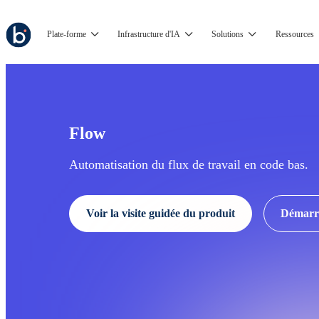
Plate-forme
Infrastructure d'IA
Solutions
Ressources
Flow
Automatisation du flux de travail en code bas.
Voir la visite guidée du produit
Démarrer