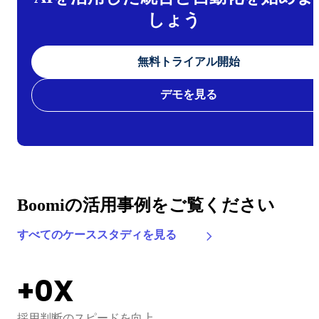
しょう
無料トライアル開始
デモを見る
Boomiの活用事例をご覧ください
すべてのケーススタディを見る
+
+
0
0
0
degree
X
B
採用判断のスピードを向上
百万ドルの収益を創出
採用判断の決定スピードを向上