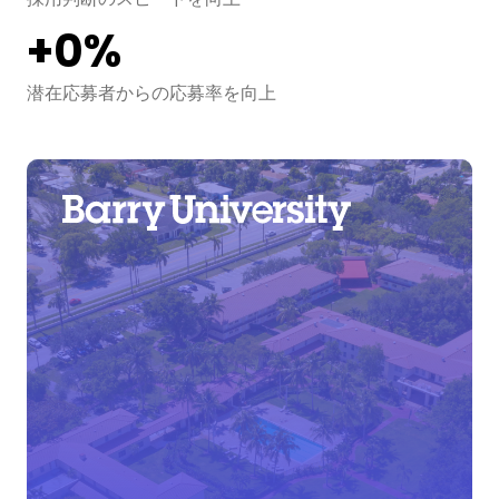
+
0
Real-time
0
%
潜在応募者からの応募率を向上
わずか3か月で実現した統合の数
潜在応募者からの応募率を向上