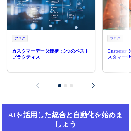
ブログ
ブログ
カスタマーデータ連携：5つのベスト
Custom
プラクティス
スタマーサ
AIを活用した統合と自動化を始めま
しょう