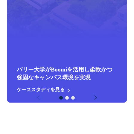
バリー大学がBoomiを活用し柔軟かつ
AmmexはBoomiを活用して顧客体験を
Cooke AquacultureはBoomiの導入によ
強固なキャンパス環境を実現
自動化
り業務プロセスの効率化を実現
ケーススタディを見る
ケーススタディを見る
ケーススタディを見る