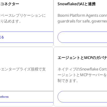
済みコネクター
SnowflakeのAIと連携
タベースレプリケーションに
Boomi Platform Agents connec
に取り込めます。
guardrails for safe, governe
見る
エージェントとMCPのガバ
をエンタープライズ規模で支
ネイティブのSnowflake C
。
ージェントとMCPサーバー
制できます。
Platform