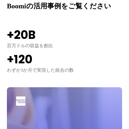
Boomiの活用事例をご覧ください
+
+
2
X
20
4
X
B
faster integration development
百万ドルの収益を創出
統合展開の加速
+37
+120
+
90
%
integrations set up across hybrid environment
わずか3か月で実現した統合の数
より迅速な販売見積もり - 数日ではなく数時間で
準備可能