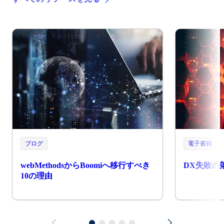
ブログ
電子書籍
webMethodsからBoomiへ移行すべき
DX失敗の
10の理由