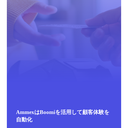
AmmexはBoomiを活用して顧客体験を
Cornell University's IT team builds the
connected campus with Boomi
リバーベッド、ミドルウェアを近代化
自動化
Boomi