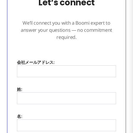
Let’s connect
We’ll connect you with a Boomi expert to
answer your questions — no commitment
required.
会社メールアドレス:
姓:
名: