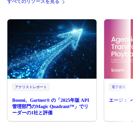
すべてのリソースを見る
アナリストレポート
電子書籍
Boomi、Gartner® の「2025年版 API
エージェン
管理部門のMagic Quadrant™」でリ
ーダーの1社と評価