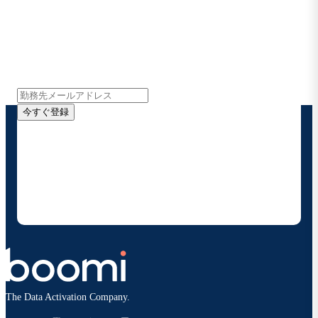
Boomiの最新情報を受け取る
インサイト、製品アップデート、ニュースなどの最新情
報をメールでお届けします。
今すぐ登録
お客様の連絡先情報をご提供いただくことで、Boomi
の製品やソリューションに関する最新情報を随時お送り
することに同意いただいたものとみなされます。配信は
いつでも停止でき、お客様のデータは
Boomiプライバ
シーポリシー
に従って取り扱われます。
The Data Activation Company.