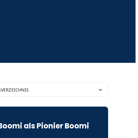
SVERZEICHNIS
als Grundlage für integrierte Erlebnisse
Boomi als Pionier Boomi
PaaS geht es um die Verbindung von Daten; Boomi
ndet Daten, Systeme und Menschen sofort