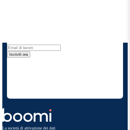
Boomi
Ricevi gli ultimi approfondimenti, gli aggiornamenti
sui prodotti, le novità e molto altro ancora
direttamente nella tua casella di posta elettronica.
Iscriviti ora
Fornendo i miei dati di contatto, autorizzo Boomi a
fornire occasionalmente aggiornamenti su prodotti
e soluzioni. Sono consapevole di poter rinunciare in
qualsiasi momento e che i miei dati saranno trattati
secondo la
politica sulla privacy diBoomi
.
La società di attivazione dei dati