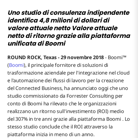
milioni di dollari di valore attuale netto Valore attuale
Uno studio di consulenza indipendente
netto di ritorno grazie alla piattaforma unificata di
identifica 4,8 milioni di dollari di
Boomi
valore attuale netto
Valore attuale
netto di ritorno grazie alla piattaforma
unificata di Boomi
ROUND ROCK, Texas - 29 novembre 2018
- Boomi™
(
Boomi
), il principale fornitore di soluzioni di
trasformazione aziendale per l'integrazione nel cloud
e l'automazione dei flussi di lavoro per la creazione
del Connected Business, ha annunciato oggi che uno
studio commissionato da Forrester Consulting per
conto di Boomi ha rilevato che le organizzazioni
realizzano un ritorno sull'investimento (ROI) medio
del 307% in tre anni grazie alla piattaforma Boomi . Lo
stesso studio conclude che il ROI attraverso la
piattaforma inizia in meno di un anno.