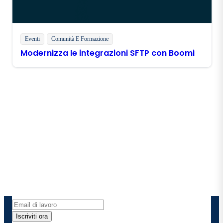
Eventi
Comunità E Formazione
Modernizza le integrazioni SFTP con Boomi
Rimani in contatto con
Boomi
Ricevi gli ultimi approfondimenti, gli aggiornamenti
sui prodotti, le novità e molto altro ancora
direttamente nella tua casella di posta elettronica.
Iscriviti ora