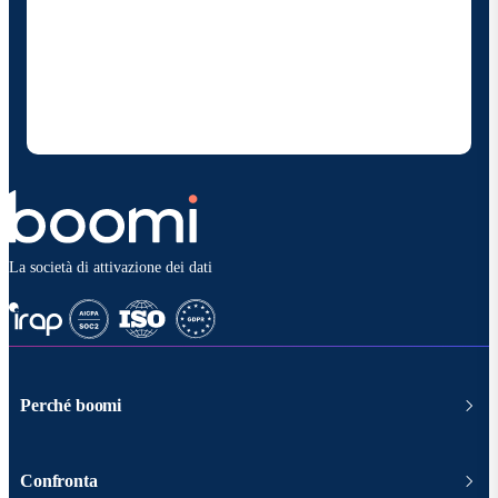
Fornendo i miei dati di contatto, autorizzo Boomi a
fornire occasionalmente aggiornamenti su prodotti
e soluzioni. Sono consapevole di poter rinunciare in
qualsiasi momento e che i miei dati saranno trattati
secondo la
politica sulla privacy diBoomi
.
La società di attivazione dei dati
Perché boomi
Confronta