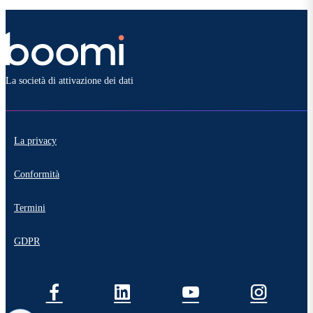
La società di attivazione dei dati
La privacy
Conformità
Termini
GDPR