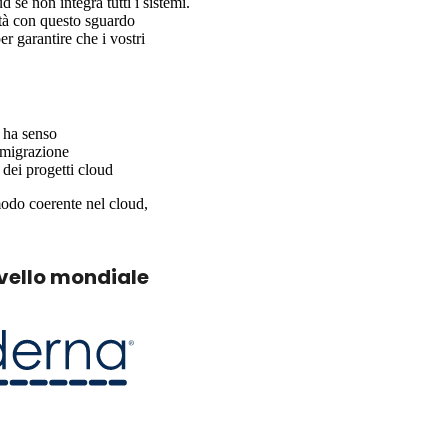
 se non integra tutti i sistemi.
ità con questo sguardo
er garantire che i vostri
 ha senso
i migrazione
dei progetti cloud
 modo coerente nel cloud,
ivello mondiale