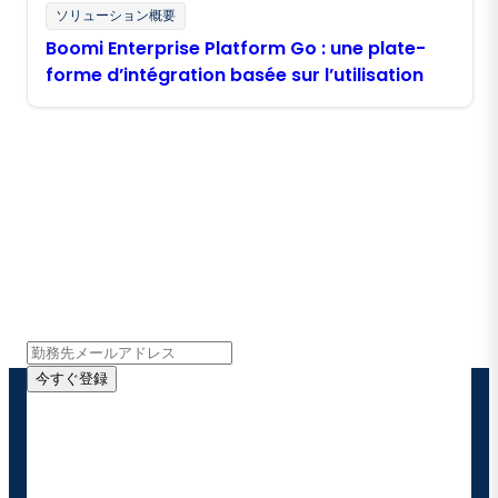
ソリューション概要
Boomi Enterprise Platform Go : une plate-
forme d’intégration basée sur l’utilisation
Boomiの最新情報を受け取る
インサイト、製品アップデート、ニュースなどの最新情
報をメールでお届けします。
今すぐ登録
お客様の連絡先情報をご提供いただくことで、Boomi
の製品やソリューションに関する最新情報を随時お送り
することに同意いただいたものとみなされます。配信は