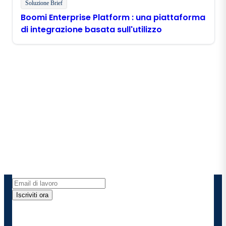
Soluzione Brief
Boomi Enterprise Platform : una piattaforma
di integrazione basata sull'utilizzo
Rimani in contatto con
Boomi
Ricevi gli ultimi approfondimenti, gli aggiornamenti
sui prodotti, le novità e molto altro ancora
direttamente nella tua casella di posta elettronica.
Iscriviti ora
Fornendo i miei dati di contatto, autorizzo Boomi a
fornire occasionalmente aggiornamenti su prodotti