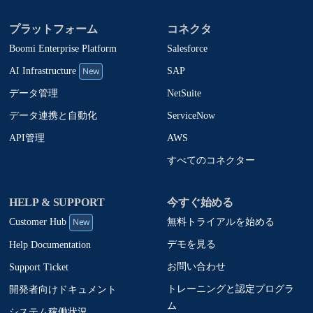
プラットフォーム
コネクタ
Boomi Enterprise Platform
Salesforce
New
SAP
AI Infrastructure
NetSuite
データ管理
ServiceNow
データ連携と自動化
AWS
API管理
すべてのコネクター
HELP & SUPPORT
今すぐ始める
New
無料トライアルを始める
Customer Hub
デモを見る
Help Documentation
お問い合わせ
Support Ticket
トレーニングと認定プログラ
開発者向けドキュメント
ム
システム稼働状況