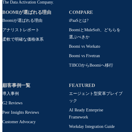
The Data Activation Company.
BOOMIが選ばれる理由
COMPARE
Boomiが選ばれる理由
iPaaSとは?
アナリストレポート
BoomiとMuleSoft、どちらを
選ぶべきか
柔軟で明確な価格体系
Boomi vs Workato
Boomi vs Fivetran
TIBCOからBoomiへ移行
顧客事例一覧
FEATURED
導入事例
エージェント型変革プレイブ
ック
G2 Reviews
AI Ready Enterprise
Peer Insights Reviews
Framework
Customer Advocacy
Workday Integration Guide