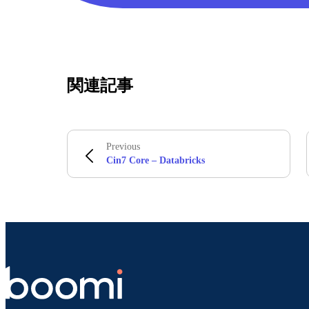
関連記事
Previous
Cin7 Core – Databricks