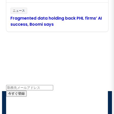
ニュース
Fragmented data holding back PHL firms’ AI
success, Boomi says
Boomiの最新情報を受け取る
インサイト、製品アップデート、ニュースなどの最新情
報をメールでお届けします。
今すぐ登録
お客様の連絡先情報をご提供いただくことで、Boomi
の製品やソリューションに関する最新情報を随時お送り