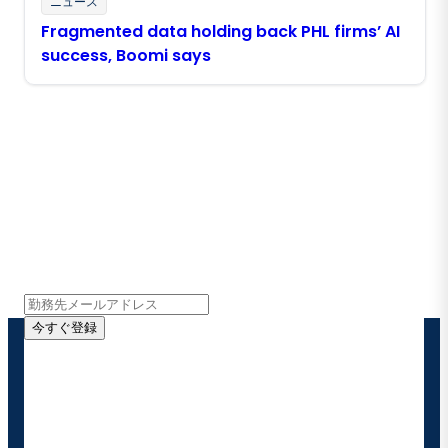
ニュース
Fragmented data holding back PHL firms’ AI
success, Boomi says
Boomiの最新情報を受け取る
インサイト、製品アップデート、ニュースなどの最新情
報をメールでお届けします。
今すぐ登録
お客様の連絡先情報をご提供いただくことで、Boomi
の製品やソリューションに関する最新情報を随時お送り
することに同意いただいたものとみなされます。配信は
いつでも停止でき、お客様のデータは
Boomiプライバ