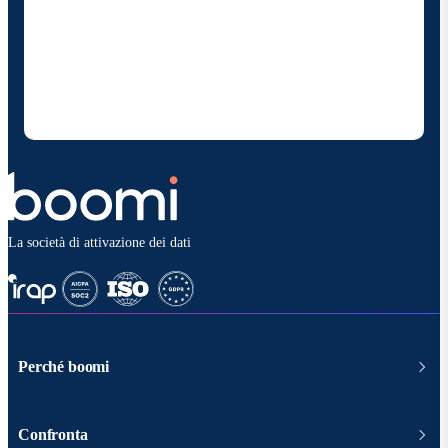
Fornendo i miei dati di contatto, autorizzo Boomi a
fornire occasionalmente aggiornamenti su prodotti
e soluzioni. Sono consapevole di poter rinunciare in
qualsiasi momento e che i miei dati saranno trattati
secondo la
politica sulla privacy diBoomi
.
La società di attivazione dei dati
Perché boomi
Confronta