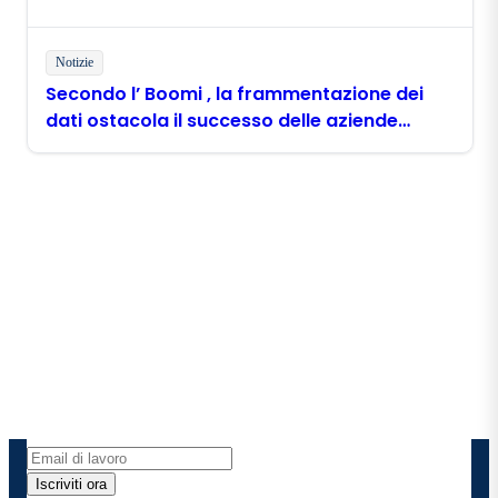
Notizie
Secondo l’ Boomi , la frammentazione dei
dati ostacola il successo delle aziende
filippine nell’ambito dell’ AI
Rimani in contatto con
Boomi
Ricevi gli ultimi approfondimenti, gli aggiornamenti
sui prodotti, le novità e molto altro ancora
direttamente nella tua casella di posta elettronica.
Iscriviti ora