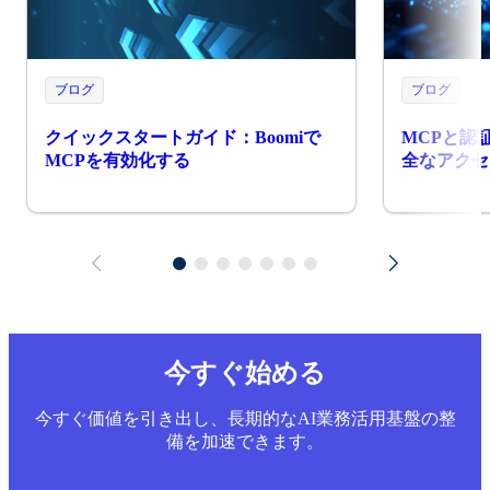
ブログ
ブログ
クイックスタートガイド：Boomiで
MCPと認
MCPを有効化する
全なアクセ
今すぐ始める
今すぐ価値を引き出し、長期的なAI業務活用基盤の整
備を加速できます。