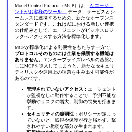
Model Context Protocol（MCP）は、
AIエージェ
ントがお客様のツール、
データ、サービスとシ
ームレスに連携するための、新たなオープンス
タンダードです。これはAIにおける新しい連携
の仕組みとして、エージェントがビジネスロジ
ックへアクセスする方法を標準化します。
MCPが標準化による利便性をもたらす一方で、
プロトコルそのものには企業を保護する機能は
ありません。
エンタープライズレベルの基盤な
しにMCPを導入してしまうと、新たなセキュリ
ティリスクや運用上の課題を生み出す可能性が
あるのです。
管理されていないアクセス：
エージェント
が監視なしに動作することで、予測不能な
挙動やリスクの増大、制御の喪失を招きま
す。
セキュリティの脆弱性：
ポリシーが定まっ
ていないと、監視や保護が行き届かず、撃
されやすい脆弱な部分が生まれます。