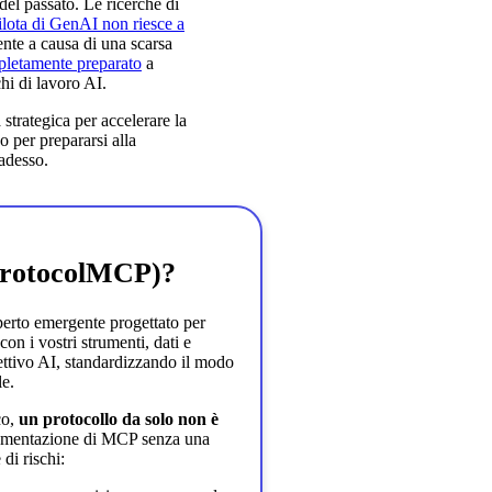
del passato. Le ricerche di
pilota di GenAI non riesce a
ente a causa di una scarsa
pletamente preparato
a
chi di lavoro AI.
 strategica per accelerare la
po per prepararsi alla
 adesso.
 ProtocolMCP)?
erto emergente progettato per
con i vostri strumenti, dati e
nettivo AI, standardizzando il modo
le.
co,
un protocollo da solo non è
mentazione di MCP senza una
di rischi: