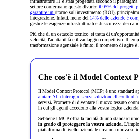
infrastrutture IT è stata progettata secondo il paradigma 
settore confermano questo divario:
il 95% dei progetti 
garantire un
ritorno sull'investimento (ROI), principalm
integrazione. Infatti, meno del
14% delle aziende è com
gestire le esigenze infrastrutturali e di sicurezza dei cari
Più che di un ostacolo tecnico, si tratta di un'opportunità
velocità, l'adattabilità e il vantaggio competitivo. Il tem
trasformazione agenziale è finito; il momento di agire è
Che cos'è il Model Context
Il Model Context Protocol (MCP) è uno standard ap
aiutare AI a interagire senza soluzione di continuità
servizi. Promette di diventare il nuovo tessuto con
in cui gli agenti accedono alla vostra logica azienda
Sebbene l MCP offra la facilità di uno standard uni
in grado di proteggere la vostra azienda.
L'imple
piattaforma di livello aziendale crea una nuova serie 