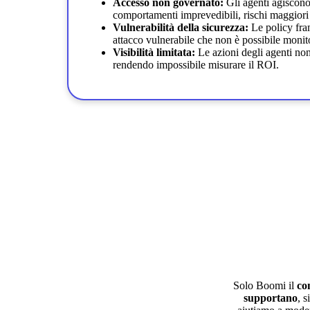
Accesso non governato:
Gli agenti agiscon
comportamenti imprevedibili, rischi maggiori e
Vulnerabilità della sicurezza:
Le policy fra
attacco vulnerabile che non è possibile monit
Visibilità limitata:
Le azioni degli agenti non
rendendo impossibile misurare il ROI.
Solo Boomi il
co
supportano
, s