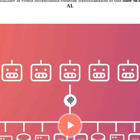
nizzare la vostra infrastruttura esistente trasformandola in una
base sic
AI.