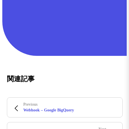
関連記事
Previous
Webhook – Google BigQuery