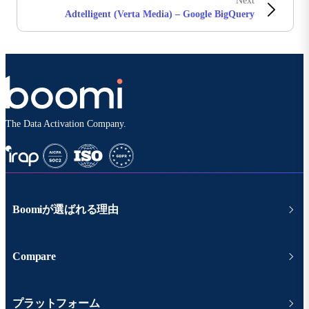
Next
Adtelligent (Verta Media) – Google BigQuery
The Data Activation Company.
Boomiが選ばれる理由
Compare
プラットフォーム