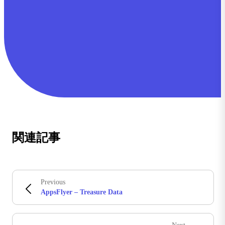
関連記事
Previous
AppsFlyer – Treasure Data