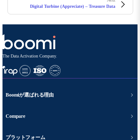
Next
Digital Turbine (Appreciate) – Treasure Data
The Data Activation Company.
Boomiが選ばれる理由
Compare
プラットフォーム