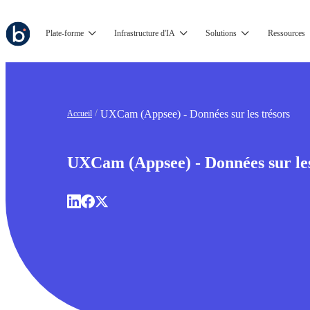
Plate-forme
Infrastructure d'IA
Solutions
Ressources
UXCam (Appsee) - Données sur les trésors
Accueil
UXCam (Appsee) - Données sur les