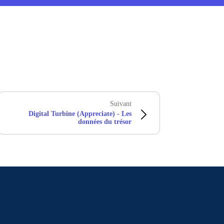
Suivant
Digital Turbine (Appreciate) - Les
données du trésor