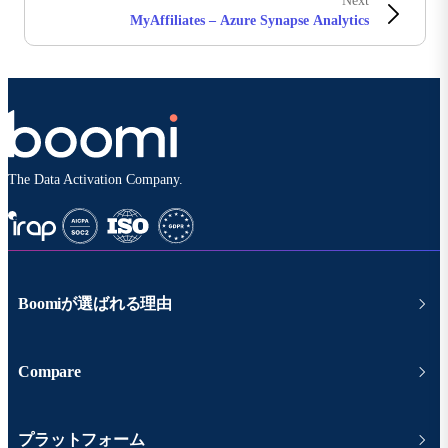
Next
MyAffiliates – Azure Synapse Analytics
The Data Activation Company.
Boomiが選ばれる理由
Compare
プラットフォーム