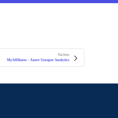
Nächste
MyAffiliates - Azure Synapse Analytics