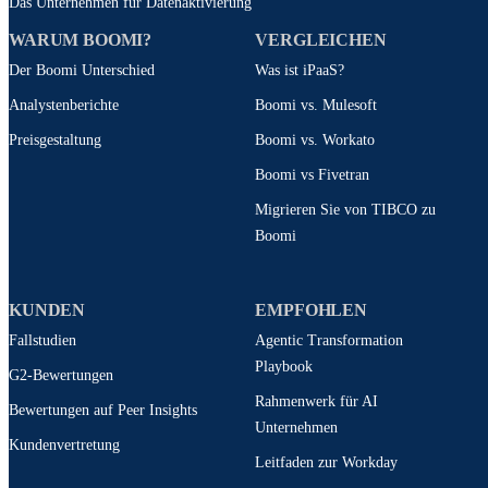
Das Unternehmen für Datenaktivierung
WARUM BOOMI?
VERGLEICHEN
Der Boomi Unterschied
Was ist iPaaS?
Analystenberichte
Boomi vs. Mulesoft
Preisgestaltung
Boomi vs. Workato
Boomi vs Fivetran
Migrieren Sie von TIBCO zu
Boomi
KUNDEN
EMPFOHLEN
Fallstudien
Agentic Transformation
Playbook
G2-Bewertungen
Rahmenwerk für AI
Bewertungen auf Peer Insights
Unternehmen
Kundenvertretung
Leitfaden zur Workday