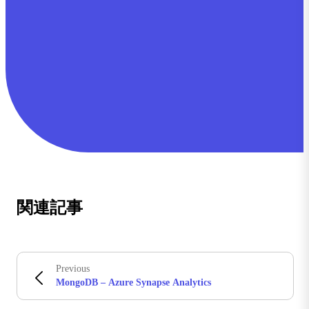
関連記事
Previous
MongoDB – Azure Synapse Analytics