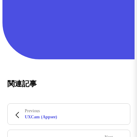
関連記事
Previous
UXCam (Appsee)