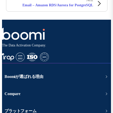
Next
Email – Amazon RDS/Aurora for PostgreSQL
The Data Activation Company.
Boomiが選ばれる理由
Compare
プラットフォーム