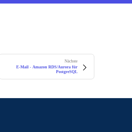
Nächste
E-Mail - Amazon RDS/Aurora für
PostgreSQL