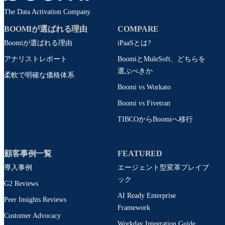
The Data Activation Company.
BOOMIが選ばれる理由
COMPARE
Boomiが選ばれる理由
iPaaSとは?
アナリストレポート
BoomiとMuleSoft、どちらを
選ぶべきか
柔軟で明確な価格体系
Boomi vs Workato
Boomi vs Fivetran
TIBCOからBoomiへ移行
顧客事例一覧
FEATURED
導入事例
エージェント型変革プレイブ
ック
G2 Reviews
AI Ready Enterprise
Peer Insights Reviews
Framework
Customer Advocacy
Workday Integration Guide