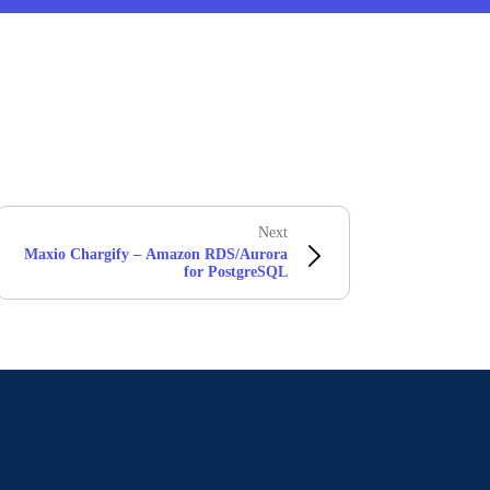
Next
Maxio Chargify – Amazon RDS/Aurora
for PostgreSQL