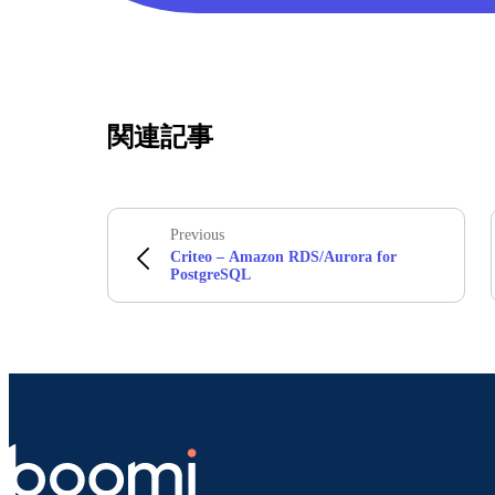
関連記事
Previous
Criteo – Amazon RDS/Aurora for
PostgreSQL