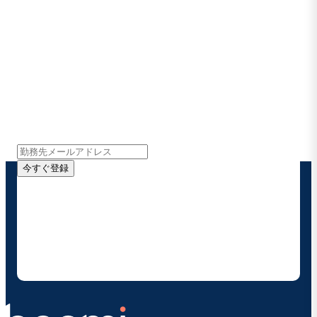
Boomiの最新情報を受け取る
インサイト、製品アップデート、ニュースなどの最新情
報をメールでお届けします。
今すぐ登録
お客様の連絡先情報をご提供いただくことで、Boomi
の製品やソリューションに関する最新情報を随時お送り
することに同意いただいたものとみなされます。配信は
いつでも停止でき、お客様のデータは
Boomiプライバ
シーポリシー
に従って取り扱われます。