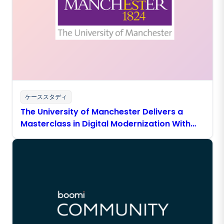
ケーススタディ
The University of Manchester Delivers a
Masterclass in Digital Modernization With
Boomi