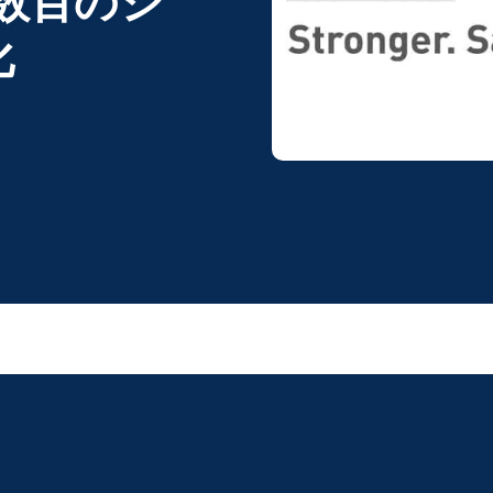
し数百のシ
化