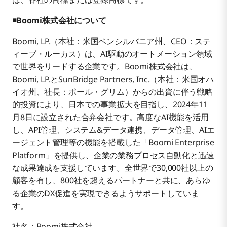
◾Boomi株式会社について
Boomi, LP.（本社：米国ペンシルバニア州、CEO：ステ
ィーブ・ルーカス）は、AI駆動のオートメーション領域
で世界をリードする企業です。Boomi株式会社は、
Boomi, LP.とSunBridge Partners, Inc.（本社：米国オハ
イオ州、社長：ポール・グリム）からの出資に伴う戦略
的投資により、日本での事業拡大を目指し、2024年11
月8日に設立された合弁会社です。高度なAI機能を活用
し、API管理、システム&データ連携、データ管理、AIエ
ージェント管理等の機能を搭載した「Boomi Enterprise
Platform」を提供し、企業の業務プロセス自動化と迅速
な成果達成を支援しています。全世界で30,000社以上の
顧客を有し、800社を超えるパートナーと共に、あらゆ
る企業のDX促進を実現できるようサポートしていま
す。
社名：Boomi株式会社