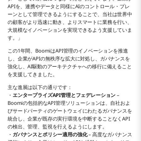
APIを、連携やデータと同様にAIのコントロール・プレ
ーンとして管理できるようにすることで、当社は世界中
の顧客がより迅速に動き、よりスマートに業務を行い、
大規模なイノベーションを実現できるよう支援していま
す。」
この1年間、BoomiはAPI管理のイノベーションを推進
し、企業がAPIの無秩序な拡大に対処し、ガバナンスを
強化し、AI駆動のアーキテクチャへの移行に備えること
を支援してきました。
主な進展は以下の通りです：
・
エンタープライズAPI管理とフェデレーション
–
Boomiの包括的なAPI管理ソリューションは、自社およ
びサードパーティのゲートウェイにわたるガバナンスを
統合し、企業が既存の実行環境を中断することなくAPI
の検出、管理、監視を行えるようにします。
・
ガバナンスとポリシー適用の強化
– 高度なガバナンス