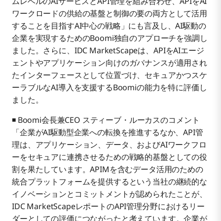
ムレベルのAIサービスとAPI管理を組み合わせ、APIをAI
ワークロードの供給の基盤と制御の要の両方として活用
することを目指すAI中心の戦略」にも言及し、AI駆動の
企業を実現するためのBoomi独自のアプローチを強調し
ました。さらに、IDC MarketScapeは、APIをAIエージ
ェントやアプリケーション向けのガバナンスが適用され
たインターフェースとして位置づけ、セキュアかつスケ
ーラブルなAI導入を支援するBoomiの能力を特に評価し
ました。
◾ Boomi会長兼CEO スティーブ・ルーカスのコメント
「企業がAI駆動型企業への転換を推進するなか、API管
理は、アプリケーション、データ、およびAIワークフロ
ーをセキュアに連携させるための戦略的基盤としての役
割を果たしています。APIMを含むデータ活用のための
統合プラットフォームを提供するという当社の継続的な
イノベーションとコミットメントが認められたことが、
IDC MarketScapeレポートのAPI管理分野におけるリー
ダーとしての評価につながったと考えています。企業が