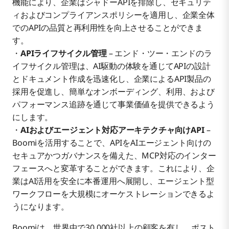
機能により、企業はシャドーAPIを排除し、セキュリテ
ィおよびコンプライアンスポリシーを適用し、企業全体
でのAPIの品質と再利用性を向上させることができま
す。
・
APIライフサイクル管理
– エンド・ツー・エンドのラ
イフサイクル管理は、AI駆動の体験を通じてAPIの設計
とドキュメント作成を迅速化し、企業によるAPI製品の
採用を促進し、簡単なオンボーディング、利用、および
パフォーマンス追跡を通じて事業価値を提供できるよう
にします。
・
AIおよびエージェント対応アーキテクチャ向けAPI
–
Boomiを活用することで、APIをAIエージェント向けの
セキュアかつガバナンスを備えた、MCP対応のインター
フェースへと変革することができます。これにより、企
業はAI活用を安全に本番運用へ展開し、エージェント型
ワークフローを大規模にオーケストレーションできるよ
うになります。
Boomiは、世界中で30,000社以上の顧客を有し、ポスト