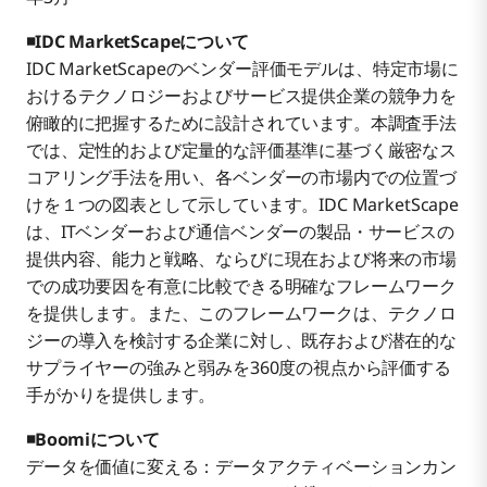
◾IDC MarketScapeについて
IDC MarketScapeのベンダー評価モデルは、特定市場に
おけるテクノロジーおよびサービス提供企業の競争力を
俯瞰的に把握するために設計されています。本調査手法
では、定性的および定量的な評価基準に基づく厳密なス
コアリング手法を用い、各ベンダーの市場内での位置づ
けを１つの図表として示しています。IDC MarketScape
は、ITベンダーおよび通信ベンダーの製品・サービスの
提供内容、能力と戦略、ならびに現在および将来の市場
での成功要因を有意に比較できる明確なフレームワーク
を提供します。また、このフレームワークは、テクノロ
ジーの導入を検討する企業に対し、既存および潜在的な
サプライヤーの強みと弱みを360度の視点から評価する
手がかりを提供します。
◾Boomiについて
データを価値に変える：データアクティベーションカン