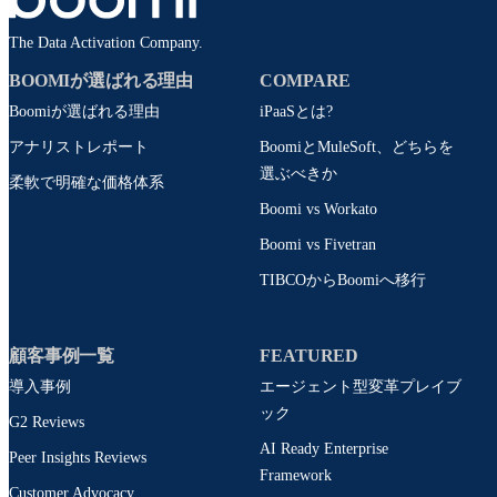
The Data Activation Company.
BOOMIが選ばれる理由
COMPARE
Boomiが選ばれる理由
iPaaSとは?
アナリストレポート
BoomiとMuleSoft、どちらを
選ぶべきか
柔軟で明確な価格体系
Boomi vs Workato
Boomi vs Fivetran
TIBCOからBoomiへ移行
顧客事例一覧
FEATURED
導入事例
エージェント型変革プレイブ
ック
G2 Reviews
AI Ready Enterprise
Peer Insights Reviews
Framework
Customer Advocacy