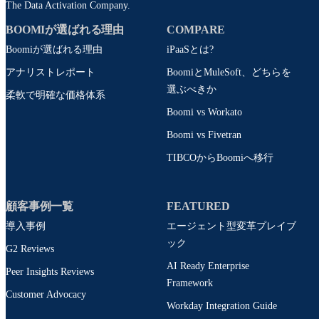
The Data Activation Company.
BOOMIが選ばれる理由
COMPARE
Boomiが選ばれる理由
iPaaSとは?
アナリストレポート
BoomiとMuleSoft、どちらを
選ぶべきか
柔軟で明確な価格体系
Boomi vs Workato
Boomi vs Fivetran
TIBCOからBoomiへ移行
顧客事例一覧
FEATURED
導入事例
エージェント型変革プレイブ
ック
G2 Reviews
AI Ready Enterprise
Peer Insights Reviews
Framework
Customer Advocacy
Workday Integration Guide