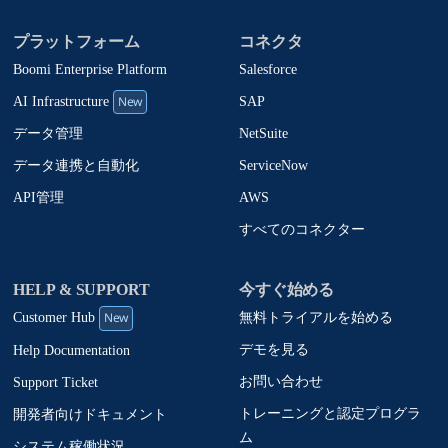
プラットフォーム
コネクタ
Boomi Enterprise Platform
Salesforce
New
SAP
AI Infrastructure
NetSuite
データ管理
ServiceNow
データ連携と自動化
AWS
API管理
すべてのコネクター
HELP & SUPPORT
今すぐ始める
New
無料トライアルを始める
Customer Hub
デモを見る
Help Documentation
お問い合わせ
Support Ticket
トレーニングと認定プログラ
開発者向けドキュメント
ム
システム稼働状況